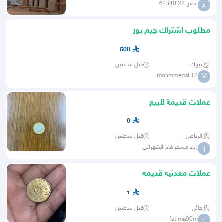
عضو 22 64340
ع
مطلوب اشتراك جيم بور
500
تبوك
قبل ساعتين
mohmmedali12
M
عملات قديمة للبيع
0
الرياض
قبل ساعتين
زياد مسفر فايز الشهراني
ز
عملات معدنيه قديمه
1
حائل
قبل ساعتين
fatima90m
F