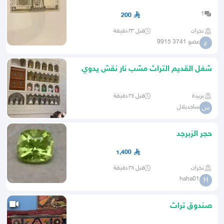
1
200
نجران
قبل ٣٣ دقيقة
عضو 3741 9915
ع
شغل القديم التراث مشب نار نقش يدوي
ديکورات جبس
بريدة
قبل ٣٤ دقيقة
ساجدبلال
س
حجر الزبرجد
1,400
نجران
قبل ٣٨ دقيقة
haha01
H
صندوق تراث