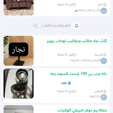
حائل
قبل ٤٩ دقيقة
تراث و نوادر و عرض
ت
تابع نوادر و تراثيات
أثاث نجار مكاتب ودواليب لوحات برويز
بالمدينة المنورة
المدينة
قبل ٥٦ دقيقة
الاحمدي للخدمات المنزليه
ا
دله عرب بي 150 ليست للسوم رجاء
150
الرياض
قبل ٥٦ دقيقة
kik5151
K
عملة ربع دولار امريكي الولايات