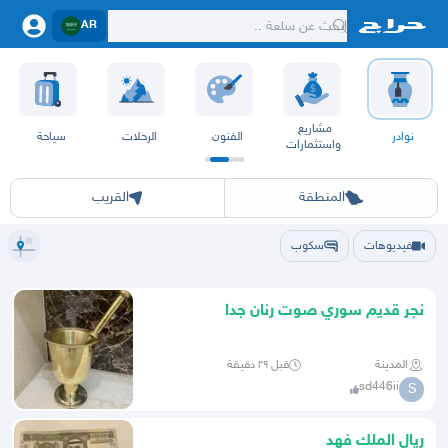
AR
مشاريع
نوادر
الفنون
الرحلات
سياحة
واستثمارات
الرياض
الشرقيه
جده
مكه
ينبع
حفر الباطن
المدينة
الطايف
تبوك
القصيم
حائل
أبها
عسير
الباحة
جي
المنطقة
القريب
فيديوهات
سكوب
نجر قديم سوري صوت رنان جدا
المدينة
قبل ٢٩ دقيقة
sd446ii
S
ريال الملك فهد