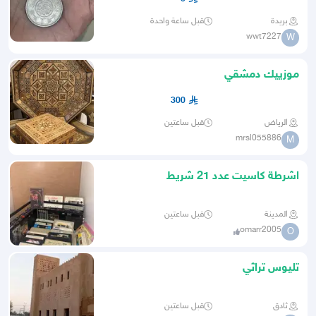
بريدة
قبل ساعة واحدة
wwt7227
W
موزييك دمشقي
300
الرياض
قبل ساعتين
mrsl055886
M
اشرطة كاسيت عدد 21 شريط
المدينة
قبل ساعتين
omarr2005
O
تليوس تراثي
ثادق
قبل ساعتين