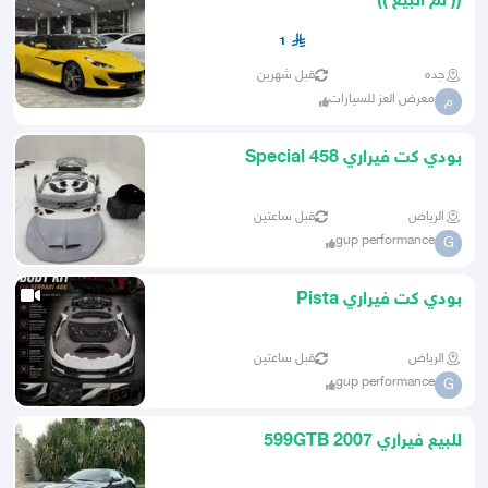
(( تم البيع ))
1
جده
قبل شهرين
معرض العز للسيارات
م
بودي كت فيراري 458 Special
الرياض
قبل ساعتين
gup performance
G
بودي كت فيراري Pista
الرياض
قبل ساعتين
gup performance
G
للبيع فيراري 599GTB 2007