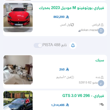
فيراري بورتوفينو M موديل 2023 بمحرك
V8
862,200
الرياض
أول أمس
dokan.mazad
D
تابع 488 PISTA
سبك
250
جده
قبل ٣ أسابيع
عضو 62 52815
ع
فيراري - 296 GTS 3.0 V6
1
1,314,486