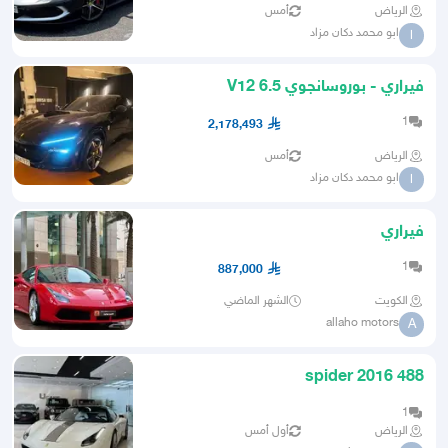
الرياض
أمس
ابو محمد دكان مزاد
ا
فيراري - بوروسانجوي 6.5 V12
1
2,178,493
الرياض
أمس
ابو محمد دكان مزاد
ا
فيراري
1
887,000
الكويت
الشهر الماضي
allaho motors
A
spider 2016 488
1
الرياض
أول أمس