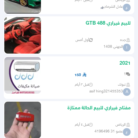
الرياض
قبل ٣ أيام
عادل الشرمان
ع
للبيع فيراري 488 GTB
جده
أول أمس
الجهني 1408
ا
2021
1
150
تبوك
قبل ٣ أيام
asif hing321455353
A
مفتاح فيراري للبيع الحالة ممتازة
الرياض
قبل ٤ أيام
عضو 31 4196496
ع