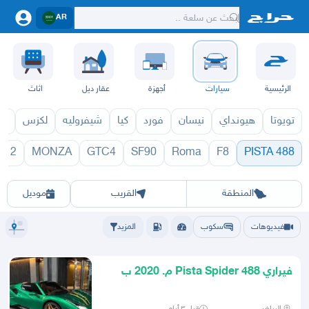
AR
الرئيسية
سيارات
أجهزة
عقار ديل
اثاث
تويوتا
هيونداي
نيسان
فورد
كيا
شيفروليه
لكزس
قط
812
MONZA
GTC4
SF90
Roma
F8
488 PISTA
 PISTA 1970
488 PISTA 2027
الرياض
الشرقيه
جده
مكه
ينبع
حفر الباطن
المدينة
الطايف
تبوك
القصيم
حائل
أبها
عسير
الباحة
جي
المنطقة
القريب
موديل
فيديوهات
سكوب
المزيد
فيراري 488 Pista Spider م. 2020 ب
كوريا