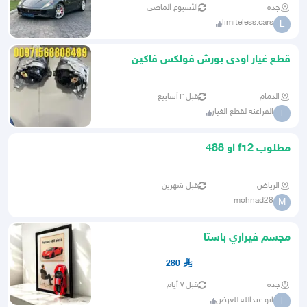
جده
الأسبوع الماضي
limiteless.cars
L
قطع غيار اودى بورش فولكس فاكين
فيرارى بالامارات
الدمام
قبل ٣ أسابيع
الفراعنه لقطع الغيار
ا
مطلوب f12 او 488
الرياض
قبل شهرين
mohnad28
M
مجسم فيراري باستا
280
جده
قبل ٧ أيام
ابو عبدالله للعرض
ا