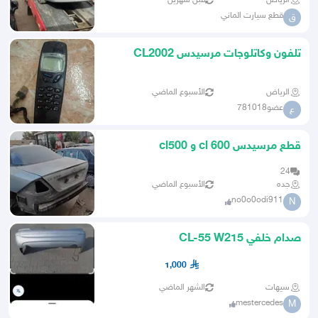
الرياض
قبل شهرين
قطع سيارت الماني
ق
تلفون وكاتلوجات مرسيدس CL2002
الرياض
الأسبوع الماضي
عضو781018
ع
قطع مرسيدس cl 600 و cl500
24
جده
الأسبوع الماضي
no0o0odi911
N
صدام خلفي CL-55 W215
1,000
سيهات
الشهر الماضي
mestercedes
M