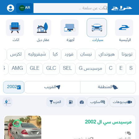
AR
الرئيسية
سيارات
أجهزة
عقار ديل
اثاث
تويوتا
هيونداي
نيسان
فورد
كيا
شيفروليه
لكزس
قط
S
E
C
مرسيدس G
SEL
GLC
GLE
AMG
LS
1971
CL 1970
الرياض
الشرقيه
جده
مكه
ينبع
حفر الباطن
المدينة
الطايف
تبوك
القصيم
حائل
أبها
عسير
الباحة
جي
المنطقة
القريب
2002
فيديوهات
سكوب
المزيد
مرسيدس سي ال 2002
1