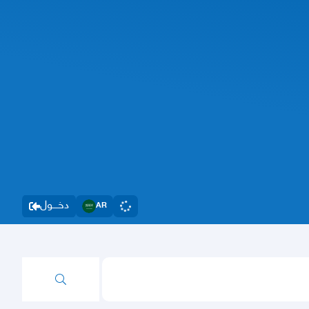
دخــــول
AR