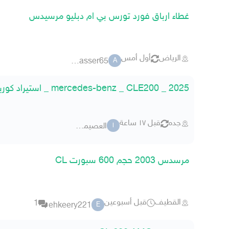
غطاء ارباق فورد تورس بي ام دبليو مرسيدس
الرياض
أول أمس
abo_nasser65
A
mercedes-benz _ CLE200 _ 2025 _ استيراد كوريا
جده
قبل ١٧ ساعة
العصيمي كارز
ا
مرسدس 2003 حجم 600 سبورت CL
القطيف
قبل أسبوعين
1
ehkeery221
E