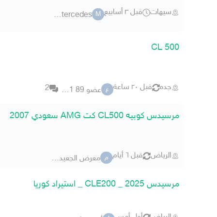
سيهات
قبل ٣ أسابيع
mestercedes
M
CL 500
جده
قبل ٢٠ ساعة
2
عضو 89 44901
ع
مرسيدس كوبيه CL500 كت AMG سعودي 2007
الرياض
قبل ٦ أيام
معرض الجعيدي للسيارات
م
مرسيدس CLE200 _ 2025 _ استيراد كوريا