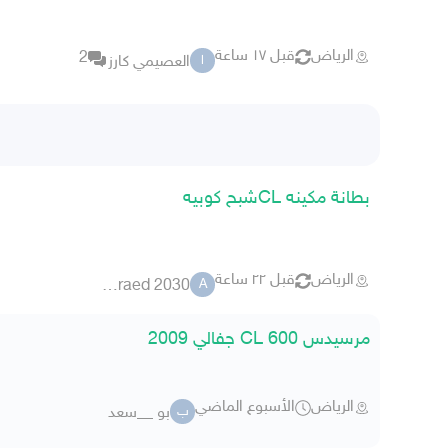
الرياض
قبل ١٧ ساعة
2
العصيمي كارز
ا
بطانة مكينه CLشبح كوبيه
الرياض
قبل ٢٢ ساعة
abu raed 2030
A
مرسيدس CL 600 جفالي 2009
الرياض
الأسبوع الماضي
بو __سعد
ب