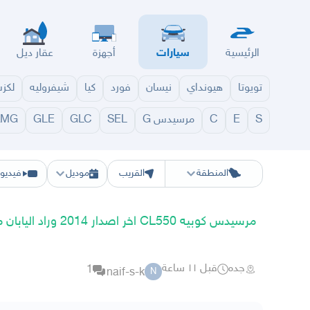
الرئيسية
سيارات
أجهزة
عقار ديل
تويوتا
هيونداي
نيسان
فورد
كيا
شيفروليه
لكز
S
E
C
مرسيدس G
SEL
GLC
GLE
AMG
الرياض
الشرقيه
جده
مكه
ينبع
حفر الباطن
المدينة
الطايف
تبوك
القصيم
حائل
أبها
ع
المنطقة
القريب
موديل
فيديو
مرسيدس كوبيه CL550 اخر اصدار 2014 وراد اليابان مخزن
جده
قبل ١١ ساعة
1
naif-s-k
N