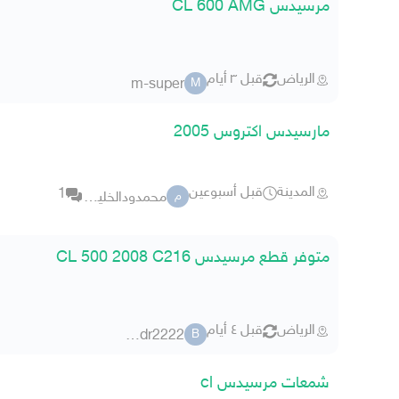
مرسيدس CL 600 AMG
الرياض
قبل ٣ أيام
m-super
M
مارسيدس اكتروس 2005
المدينة
قبل أسبوعين
1
محمدودالخليفه
م
متوفر قطع مرسيدس CL 500 2008 C216
الرياض
قبل ٤ أيام
bbndr2222
B
شمعات مرسيدس cl