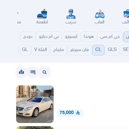
ئف
العاب
تدريب
اطعمة
مناسبات
س
جي ام سي
هوندا
ايسوزو
بي ام دبليو
دودج
مازدا
شا
SE
GLS
CL
فان سبرنتر
مايباخ
الفئة V
GL
GLA
B
75,000