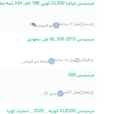
مرسيدس فياغرا CL500 كوبي 166 الف KM شبه مخزن
جده
قبل ١٢ ساعة
1
أبو الجودي
أ
مرسيدس 2013 GL 500 فل سعودي
الرياض
قبل ١٧ ساعة
شركة رمز الرياض للسيارات 90
ش
مرسيدس 300
مكه
قبل ٣ أيام
عضو 51 05266
ع
مرسيدس CLE200 كوبيه _ 2025 _ استيراد كوريا