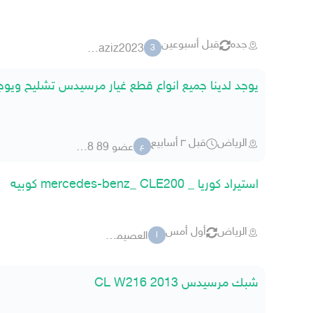
جده
قبل أسبوعين
3bdulaziz2023
3
يوجد لدينا جميع انواع قطع غيار مرسيدس تشليح ويوج
الرياض
قبل ٣ أسابيع
عضو 89 08308
ع
استيراد كوريا _ mercedes-benz_ CLE200 كوبيه
الرياض
أول أمس
العصيمي كارز
ا
شبك مرسيدس CL W216 2013