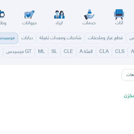
اثاث
خدمات
ازياء
حيوانات
وظا
س
قطع غيار وملحقات
شاحنات ومعدات ثقيلة
دبابات
مرسيد
CLS
CLA
الفئة A
CLE
SL
ML
GT مرسيدس
سير
الباحة
جيزان
نجران
الجوف
عرعر
الكويت
الإمارات
البحرين
هات