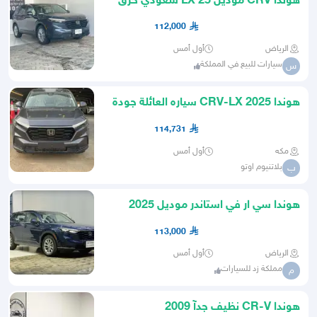
هوندا CRV موديل 25 LX سعودي حرق
اسعار
112,000
الرياض
أول أمس
سيارات للبيع في المملكة
س
هوندا CRV-LX 2025 سياره العائلة جودة
وسعر تنافسي
114,731
مكه
أول أمس
بلاتنيوم اوتو
ب
هوندا سي ار في استاندر موديل 2025
للاقساط والتصدير
113,000
الرياض
أول أمس
مملكة زد للسيارات
م
هوندا CR-V نظيف جدآ 2009