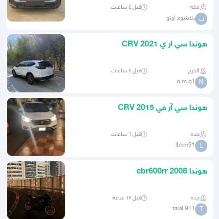
مكه
قبل ٤ ساعات
بلاتنيوم اوتو
ب
هوندا سي ار ي 2021 CRV
الخرج
قبل ٤ ساعات
n.m.q1
N
هوندا سي آر في CRV 2015
جده
قبل ٦ ساعات
lbkm91
L
هوندا cbr600rr 2008
جده
قبل ١٧ ساعة
talal.911
T