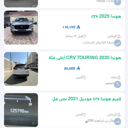
fahad 1230
F
هوندا crv 2025
116,150
الرياض
قبل ٢٣ ساعة
شركة الفا واي للسيارات
ش
هوندا CRV TOURING 2020 أعلى فئة
85,000
مكه
أمس
serert
S
للبيع هوندا crv موديل 2021 نص فل
الرياض
أمس
فائز بن ابراهيم 999
ف