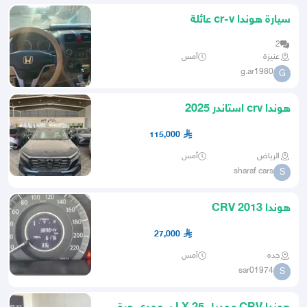
سيارة هوندا cr-v عائلة
2
عنيزة
أمس
g.ar1980
G
هوندا crv استاندر 2025
115,000
الرياض
أمس
sharaf cars
S
هوندا CRV 2013
27,000
جده
أمس
sar01974
S