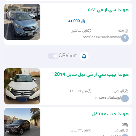
هوندا سي ار في-crv
41,000
مكه
قبل ساعتين
5550nassermohammad
5
تابع CRV
هوندا جيب سي ار في دبل مديل 2014
الرياض
قبل ٢١ ساعة
ابوسلطان mazen
ا
هوندا جيب crv فل
3
الرياض
قبل ٢٣ ساعة