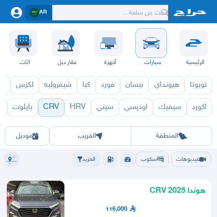
AR
الرئيسية
سيارات
أجهزة
عقار ديل
اثاث
تويوتا
هيونداي
نيسان
فورد
كيا
شيفروليه
لكزس
قط
اكورد
سيفيك
اوديسي
سيتي
HRV
CRV
بايلوت
V
 1971
CRV 1970
الرياض
الشرقيه
جده
مكه
ينبع
حفر الباطن
المدينة
الطايف
تبوك
القصيم
حائل
أبها
عسير
الباحة
جي
المنطقة
القريب
موديل
فيديوهات
سكوب
المزيد
هوندا 2025 CRV
116,000