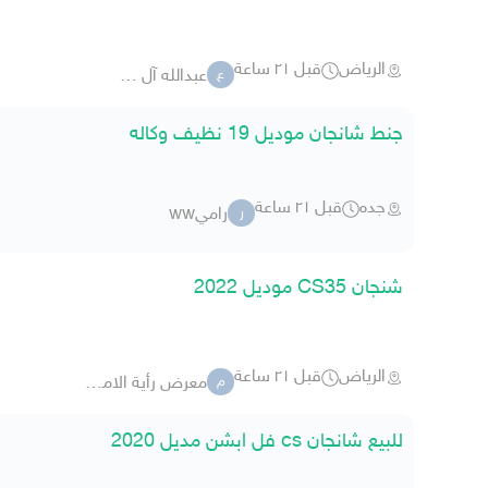
الرياض
قبل ٢١ ساعة
عبدالله آل حمزه
ع
جنط شانجان موديل 19 نظيف وكاله
جده
قبل ٢١ ساعة
راميww
ر
شنجان CS35 موديل 2022
الرياض
قبل ٢١ ساعة
معرض رأية الامتياز للسيارات
م
للبيع شانجان cs فل ابشن مديل 2020