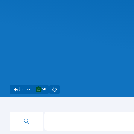
دخــــول
AR