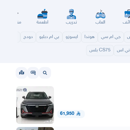
ئف
العاب
تدريب
اطعمة
مناسبات
س
جي ام سي
هوندا
ايسوزو
بي ام دبليو
دودج
مازدا
شا
ني اس
CS75 بلس
61,950