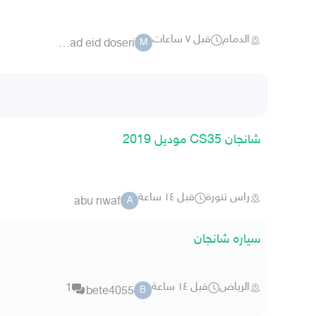
الدمام
قبل ٧ ساعات
mohammad eid doseri
M
شانجان CS35 موديل 2019
راس تنورة
قبل ١٤ ساعة
abu nwaf
A
سياره شانجان
الرياض
قبل ١٤ ساعة
1
bete4055
B