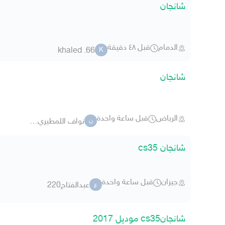
شانجان
الدمام
قبل ٤٨ دقيقة
khaled .66
K
شانجان
الرياض
قبل ساعة واحدة
نواف اللمطيري 39743
ن
شانجان cs35
جيزان
قبل ساعة واحدة
عبدالفتاح220
ع
شانجانcs35 موديل 2017