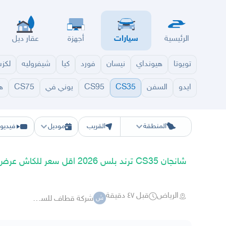
الرئيسية
سيارات
أجهزة
عقار ديل
تويوتا
هيونداي
نيسان
فورد
كيا
شيفروليه
لكز
ايدو
السفن
CS35
CS95
يوني في
CS75
ه
الرياض
الشرقيه
جده
مكه
ينبع
حفر الباطن
المدينة
الطايف
تبوك
القصيم
حائل
أبها
ع
المنطقة
القريب
موديل
فيديو
شانجان CS35 ترند بلس 2026 اقل سعر للكاش عرض خاص
الرياض
قبل ٤٧ دقيقة
شركة قطاف للسيارات شانجان
ش