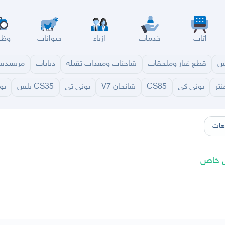
اثاث
خدمات
ازياء
حيوانات
وظا
س
قطع غيار وملحقات
شاحنات ومعدات ثقيلة
دبابات
مرسيد
نتر
يوني كي
CS85
شانجان V7
يوني تي
CS35 بلس
يو
سير
الباحة
جيزان
نجران
الجوف
عرعر
الكويت
الإمارات
البحرين
هات