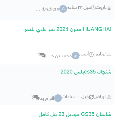
تاروت
قبل ٢٢ ساعة
ali bn ibrahem
A
HUANGHAI مخزن 2024 قير عادي للبيع
الرياض
أمس
4
محمد بن خالد العمرو
م
شنجان cs35بلس 2020
الرياض
قبل ١٠ ساعات
3
الع م يد
ا
شانجان CS35 موديل 23 فل كامل