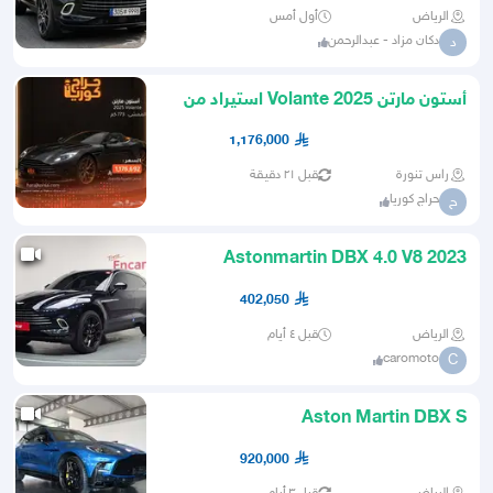
الرياض
أول أمس
دكان مزاد - عبدالرحمن
د
أستون مارتن Volante 2025 استيراد من
كوريا
1,176,000
راس تنورة
قبل ٢١ دقيقة
حراج كوريا
ح
Astonmartin DBX 4.0 V8 2023
استيراد من كوريا
402,050
الرياض
قبل ٤ أيام
caromoto
C
Aston Martin DBX S
920,000