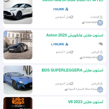
Aston Martin DBX DBX707 MY25
750,000
الإمارات
قبل أسبوعين
nizamalali
N
استون مارتن فانكويش 2025 Aston
Martin Vanquish
1
1,780,000
الرياض
قبل ٣ أسابيع
ozieasycars
O
استون مارتن BDS SUPERLEGGERA
الرياض
قبل أسبوعين
شركة صالة السيارة السوداء
ش
أستون مارتن V8 2023