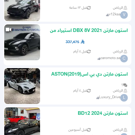
الرياض
قبل ٢٣ ساعة
v12ksa
V
استون مارتن DBX 8V 2021 استيراد من
كوريا
337,475
الرياض
قبل ٤ أيام
caromoto.sa
C
استون مارتن دي بي اس(2019)ASTON
MARTIN DBS Superleggera
1
الرياض
قبل ٤ أيام
Luxury_Drive
L
استون مارتن BD12 2024
الرياض
قبل أسبوعين