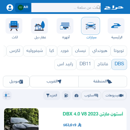
AR
الرئيسية
سيارات
أجهزة
عقار ديل
اثاث
تويوتا
هيونداي
نيسان
فورد
كيا
شيفروليه
لكزس
قط
DBS
فانتاج
DB11
رابيد اس
 1971
DBS 1970
الرياض
الشرقيه
جده
مكه
ينبع
حفر الباطن
المدينة
الطايف
تبوك
القصيم
حائل
أبها
عسير
الباحة
جي
المنطقة
القريب
موديل
فيديوهات
سكوب
المزيد
أستون مارتن DBX 4.0 V8 2023
563,619