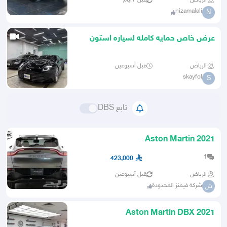
الرياض
قبل ٣ أيام
nizamalali
N
عرض خاص حمايه كامله لسياره استون
مارتن بأعلى جودة اوربيه
الرياض
قبل أسبوعين
skayfol
S
تابع DBS
2021 Aston Martin
1
423,000
الرياض
قبل أسبوعين
شركة فيمنز المحدودة
ش
Aston Martin DBX 2021