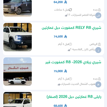
64,200
جده
قبل ٤ ساعات
شركة الخضر للسيارات 11
ش
شيري RELY R8 كمفورت دبل غمارتين
2026
74,500
الرياض
قبل ٤ أيام
ريأض كارز _القادسية 1
ر
شيري ريلاي 2026- R8 كمفورت قير
عادي دبل بالنقد والتقسيط
75,000
جده
قبل ٤ أيام
هبوب الشمال الحديث للسيارات
ه
رايلى R8 غمارتين دبل 2026 (اصفار)
68,500