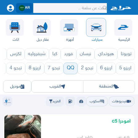
AR
الرئيسية
سيارات
أجهزة
عقار ديل
اثاث
تويوتا
هيونداي
نيسان
فورد
كيا
شيفروليه
لكزس
قط
اريزو 5
اريزو 6
تيجو 2
QQ
تيجو 7
اريزو 8
تيجو 4
تي
Q 1971
QQ 1970
الرياض
الشرقيه
جده
مكه
ينبع
حفر الباطن
المدينة
الطايف
تبوك
القصيم
حائل
أبها
عسير
الباحة
جي
المنطقة
القريب
موديل
فيديوهات
سكوب
المزيد
امودرا c5