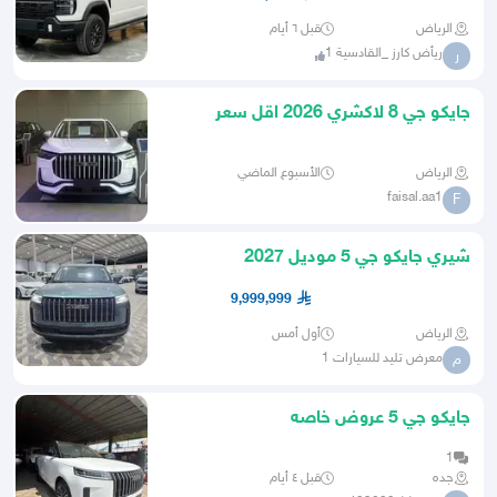
الرياض
قبل ٦ أيام
ريأض كارز _القادسية 1
ر
جايكو جي 8 لاكشري 2026 اقل سعر
الرياض
الأسبوع الماضي
faisal.aa1
F
شيري جايكو جي 5 موديل 2027
9,999,999
الرياض
أول أمس
معرض تليد للسيارات 1
م
جايكو جي 5 عروض خاصه
1
جده
قبل ٤ أيام