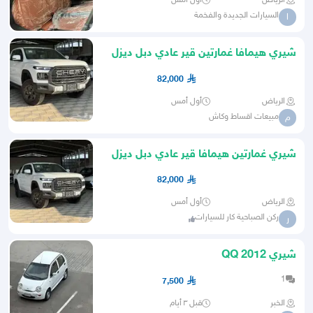
الرياض
أول أمس
السيارات الجديدة والفخمة
ا
شيري هيمافا غمارتين قير عادي دبل ديزل
2026 حرق اسعار
82,000
الرياض
أول أمس
مبيعات اقساط وكاش
م
شيري غمارتين هيمافا قير عادي دبل ديزل
2026 كاش واقساط
82,000
الرياض
أول أمس
ركن الصباحية كار للسيارات
ر
شيري QQ 2012
1
7,500
الخبر
قبل ٣ أيام