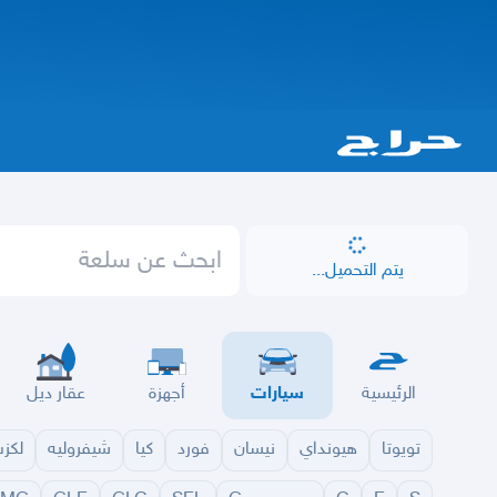
يتم التحميل...
الرئيسية
سيارات
أجهزة
عقار ديل
تويوتا
هيونداي
نيسان
فورد
كيا
شيفروليه
لكز