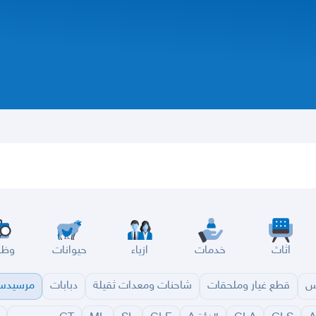
اثاث
خدمات
ازياء
حيوانات
وظا
س
قطع غيار وملحقات
شاحنات ومعدات ثقيلة
دبابات
مرسيد