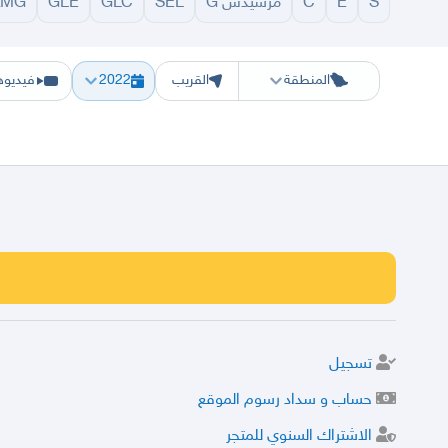
S
E
C
مرسيدس G
SEL
GLC
GLE
AMG
الرياض
الشرقيه
جده
مكه
ينبع
حفر الباطن
المدينة
الطايف
تبوك
القصيم
حائل
أبها
ع
المنطقة
القريب
2022
فيديوه
تسجيل
حساب و سداد رسوم الموقع
الاشتراك السنوي للمتجر