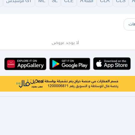
CLS
CLA
الفئة A
CLE
SL
ML
GT مرسيدس
سير
الباحة
جيزان
نجران
الجوف
عرعر
الكويت
الإمارات
البحرين
ات
لا يوجد عروض
قسم العقارات في منصة حراج يتم تشغيلة بواسطة
رخصة فال للوساطة و التسويق رقم 1200006871