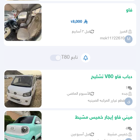
فاو
18,000
المبرز
قبل ٣ أسابيع
mok11722670
M
تابع T80
دباب فاو V80 تشليح
1
جده
الأسبوع الماضي
قطع غيارر المركبه الصينيه
ق
ميني فاو إيجار خميس مشيط
4
خميس مشيط
قبل أسبوعين