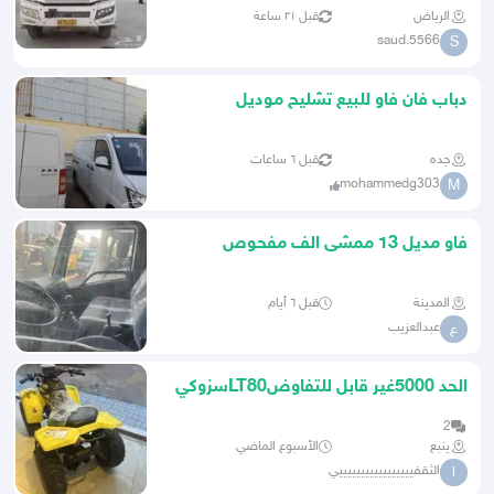
الرياض
قبل ٢١ ساعة
saud.5566
S
دباب فان فاو للبيع تشليح موديل
2017بجدة
جده
قبل ٦ ساعات
mohammedg303
M
فاو مديل 13 ممشى الف مفحوص
المدينة
قبل ٦ أيام
عبدالعزيب
ع
الحد 5000غير قابل للتفاوضLT80سزوكي
2
ينبع
الأسبوع الماضي
الثقفيييييييييييييييييي
ا