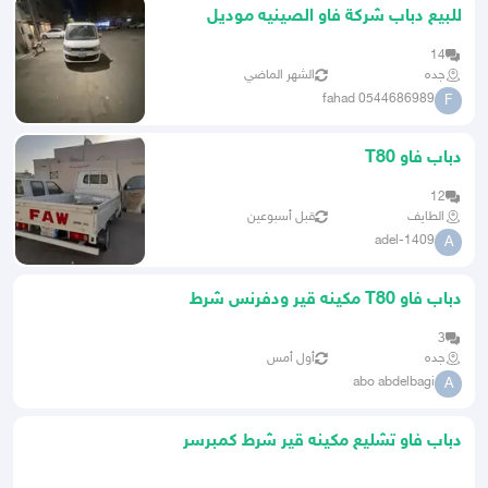
للبيع دباب شركة فاو الصينيه موديل
2016
14
جده
الشهر الماضي
fahad 0544686989
F
دباب فاو T80
12
الطايف
قبل أسبوعين
adel-1409
A
دباب فاو T80 مكينه قير ودفرنس شرط
بضي وكالة
3
جده
أول أمس
abo abdelbagi
A
دباب فاو تشليع مكينه قير شرط كمبرسر
تلج علبه دركسون نظيفة