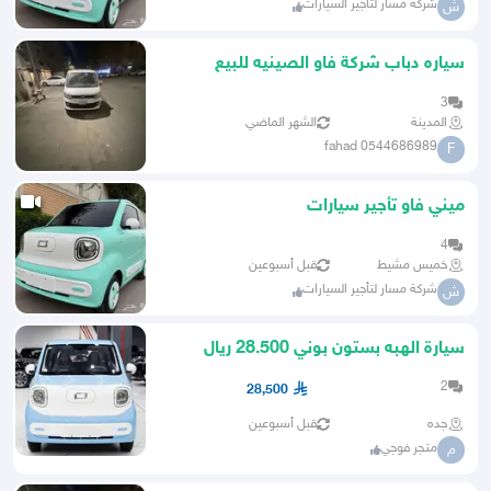
شركة مسار لتأجير السيارات
ش
سياره دباب شركة فاو الصينيه للبيع
نظيف على الشرط
3
المدينة
الشهر الماضي
fahad 0544686989
F
ميني فاو تأجير سيارات
4
خميس مشيط
قبل أسبوعين
شركة مسار لتأجير السيارات
ش
سيارة الهبه بستون بوني 28.500 ريال
استيراد
2
28,500
جده
قبل أسبوعين
متجر فوجي
م