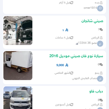
جده
قبل ٥ أيام
omer1974
O
صيني شانجان
1
1
الرياض
قبل ٨ ساعات
عضو 36 13354
ع
سيارة نوع فان صيني موديل 2016
6
9,000
ينبع
الشهر الماضي
حمدان الفايدي الجهني
ح
دباب فاو
8
الرياض
قبل أسبوعين