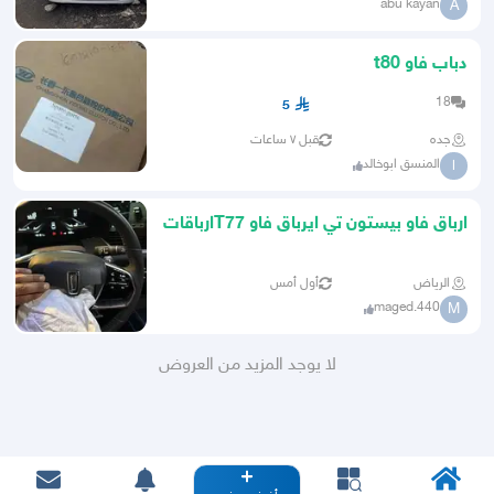
abu kayan
A
دباب فاو t80
18
5
جده
قبل ٧ ساعات
المنسق ابوخالد
ا
ارباق فاو بيستون تي ايرباق فاو T77ارباقات
مرسيدس ايرباقات
الرياض
أول أمس
maged.440
M
لا يوجد المزيد من العروض