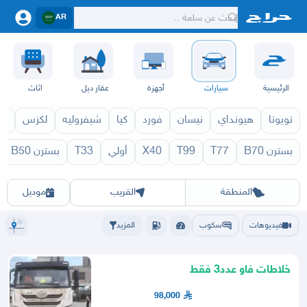
AR
الرئيسية
سيارات
أجهزة
عقار ديل
اثاث
تويوتا
هيونداي
نيسان
فورد
كيا
شيفروليه
لكزس
قط
بسترن B70
T77
T99
X40
أولي
T33
بسترن B50
0 1971
T80 1970
الرياض
الشرقيه
جده
مكه
ينبع
حفر الباطن
المدينة
الطايف
تبوك
القصيم
حائل
أبها
عسير
الباحة
جي
المنطقة
القريب
موديل
فيديوهات
سكوب
المزيد
خلاطات فاو عدد3 فقط
98,000