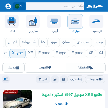
AR
الرئيسية
سيارات
أجهزة
عقار ديل
اثاث
تويوتا
هيونداي
نيسان
فورد
كيا
شيفروليه
لكزس
قط
type
X type
XE
E pace
F type
F pace
XF
XJ
1971
X type 1970
الرياض
الشرقيه
جده
مكه
ينبع
حفر الباطن
المدينة
الطايف
تبوك
القصيم
حائل
أبها
عسير
الباحة
جي
المنطقة
القريب
موديل
فيديوهات
سكوب
المزيد
جاكور XK8 موديل 1997 استيراد امريكا
77,000