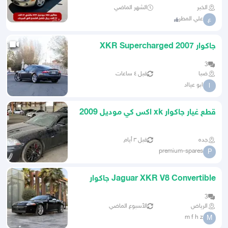
الخبر
الشهر الماضي
علي المطر
ع
جاكوار XKR Supercharged 2007
3
ضبا
قبل ٤ ساعات
ابو عيااد
ا
قطع غيار جاكوار xk اكس كي موديل 2009
فما فوق jaguar
جده
قبل ٣ أيام
premium-spares
P
Jaguar XKR V8 Convertible جاكوار
اكس كيه ار كشف 2008
3
الرياض
الأسبوع الماضي
m f h z
M