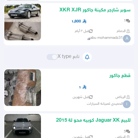
سوبر شارجر مكينة جاكور XKR XJR
موديل 1997-2003 جديد اصلي
1
1,800
الدمام
قبل ٣ أيام
abu mohammadz31
A
تابع X type
قطع جاكور
1
الرياض
قبل شهرين
الحميدي لصيانة السيارات
ا
للبيع Jaguar XK كوبيه محو لة 2015
5
الرياض
قبل شهرين