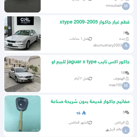
mnsubaih
M
قطع غيار جاكوار 2005-2009 xtype
7
جده
قبل ٦ ساعات
abumushary2003
A
جاكور اكس تايب jaguar x type للبيع او
البدل بحوض ان وجد
16
الهفوف
قبل ٣ أيام
mas700
M
مفاتيح جاكوار قديمة بدون شريحة صناعة
ايطالية
6
15
الرياض
الشهر الماضي
عالم الريل
ع