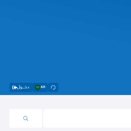
دخــــول
AR