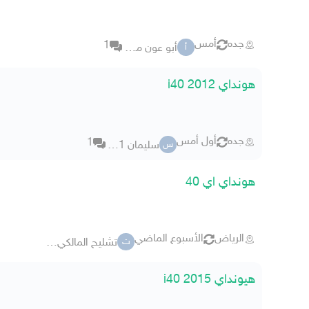
جده
أمس
1
أبو عون مطور عقاري
أ
هونداي i40 2012
جده
أول أمس
1
سليمان 23921
س
هونداي اي 40
الرياض
الأسبوع الماضي
تشليح المالكي 5497
ت
هيونداي i40 2015