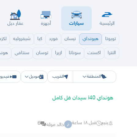
الرئيسية
سيارات
أجهزة
عقار ديل
تويوتا
هيونداي
نيسان
فورد
كيا
شيفروليه
لكز
النترا
اكسنت
سوناتا
ازيرا
توسان
سنتافي
هوندا
الرياض
الشرقيه
جده
مكه
ينبع
حفر الباطن
المدينة
الطايف
تبوك
القصيم
حائل
أبها
ع
المنطقة
القريب
موديل
فيديو
هونداي i40 سيدان فل كامل
ينبع
قبل ١٨ ساعة
6
خالد موله
خ