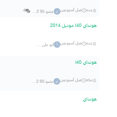
جده
قبل أسبوعين
4
عضو 95 42152
ع
هونداي I40 موديل 2014
جده
قبل أسبوعين
أبو على 83
أ
هونداي i40
مكه
قبل أسبوعين
عضو 60 5781432
ع
هونداي