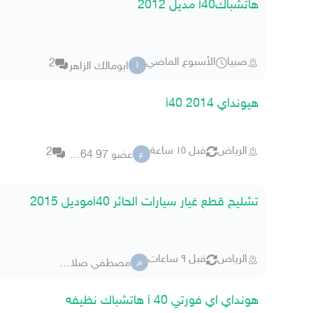
هاتشباكi40 مديل 2012
صبيا
الأسبوع الماضي
2
ابومالك الزاهر
ا
هيونداي 2014 i40
الرياض
قبل ١٥ ساعة
2
عضو 97 91264
ع
تشليح قطع غيار سيارات الحائر i40موديل 2015
الرياض
قبل ٩ ساعات
مصطفي صلاح 2786
م
هونداي اي فورتي i 40 هاتشباك نظيفه