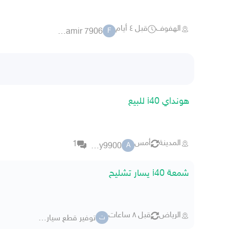
الهفوف
قبل ٤ أيام
fahad amir 7906
F
هونداي i40 للبيع
المدينة
أمس
1
abady9900
A
شمعة i40 يسار تشليح
الرياض
قبل ٨ ساعات
توفير قطع سيارات هونداي
ت