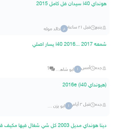
هونداي i40 سيدان فل كامل 2015
ينبع
قبل ٢١ ساعة
خالد موله
خ
شمعه i40 2016... 2017 يسار اصلي
جده
أمس
1
ابو شاهين 999
ا
(هيونداي 2016e (i40
جده
قبل ٣ أيام
ابو يزن 77161
ا
دينا هونداي مديل 2003 كل شي شغال فيها مكيف قير دفرنش