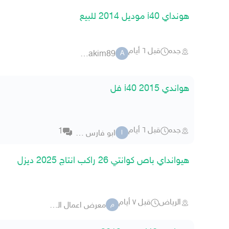
هونداي i40 موديل 2014 للبيع
جده
قبل ٦ أيام
ahmedhakim89
A
هواندي i40 2015 فل
جده
قبل ٦ أيام
1
ابو فارس 2018a
ا
هيوانداي باص كوانتي 26 راكب انتاج 2025 ديزل
الرياض
قبل ٧ أيام
معرض اعمال المسار للسيارات2
م