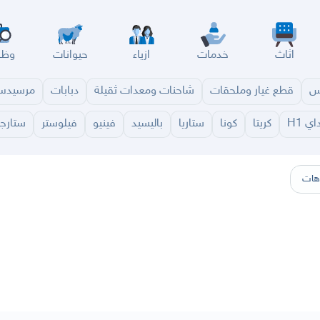
اثاث
خدمات
ازياء
حيوانات
وظا
س
قطع غيار وملحقات
شاحنات ومعدات ثقيلة
دبابات
مرسيد
ي H1
كريتا
كونا
ستاريا
باليسيد
فينيو
فيلوستر
ستارجي
سير
الباحة
جيزان
نجران
الجوف
عرعر
الكويت
الإمارات
البحرين
هات