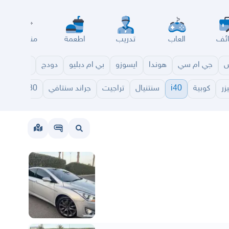
ئف
العاب
تدريب
اطعمة
مناسبات
س
جي ام سي
هوندا
ايسوزو
بي ام دبليو
دودج
مازدا
شا
زر
كوبية
i40
سنتنيال
تراجيت
جراند سنتافي
i30
فيراك