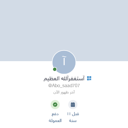
آ
آستغفرآلله العظيم
@Abo_saad707
آخر ظهور الآن
قبل ١١
دفع
سنة
العمولة