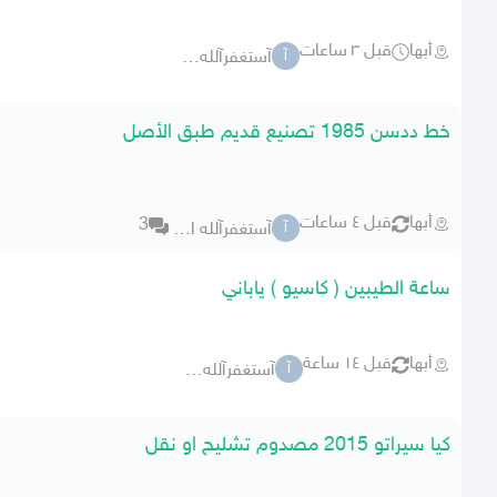
أبها
قبل ٣ ساعات
آستغفرآلله العظيم
آ
خط ددسن 1985 تصنيع قديم طبق الأصل
أبها
قبل ٤ ساعات
3
آستغفرآلله العظيم
آ
ساعة الطيبين ( كاسيو ) ياباني
أبها
قبل ١٤ ساعة
آستغفرآلله العظيم
آ
كيا سيراتو 2015 مصدوم تشليح او نقل