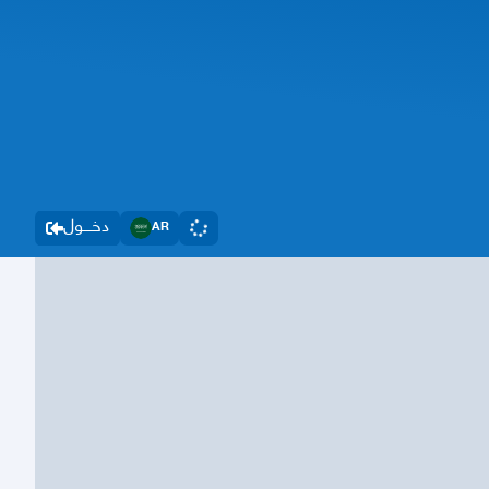
دخــــول
AR