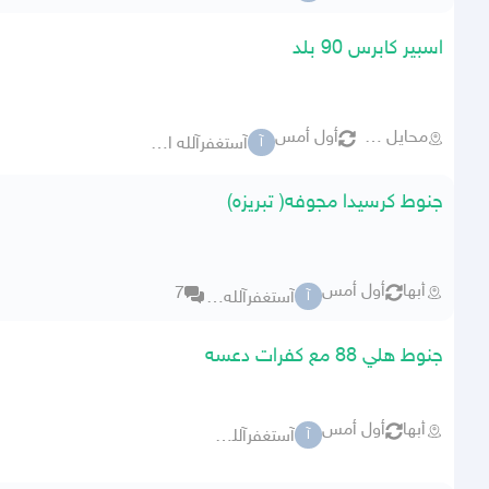
اسبير كابرس 90 بلد
محايل عسير
أول أمس
آستغفرآلله العظيم
آ
جنوط كرسيدا مجوفه( تبريزه)
أبها
أول أمس
7
آستغفرآلله العظيم
آ
جنوط هلي 88 مع كفرات دعسه
أبها
أول أمس
آستغفرآلله العظيم
آ