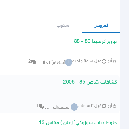
العروض
سكوب
تباريز كرسيدا 80 - 88
أبها
قبل ساعة واحدة
2
آستغفرآلله العظيم
آ
كشافات شاص 85 - 2006
أبها
قبل ٣ ساعات
1
آستغفرآلله العظيم
آ
جنوط دباب سوزوكي( زعلن ) مقاس 13