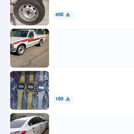
450
100