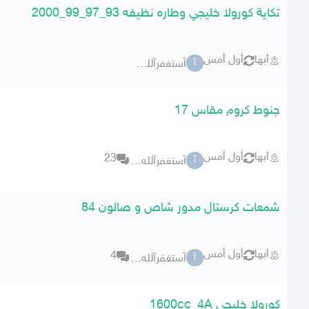
تكاية كورولا خليجي وطاره نظيفه 93_97_99_2000
أبها
أول أمس
آستغفرآلله العظيم
آ
جنوط كروم مقاس 17
أبها
أول أمس
23
آستغفرآلله العظيم
آ
شمعات كرستال مدور شاص و صالون 84
أبها
أول أمس
4
آستغفرآلله العظيم
آ
كورولا خليجي 1600cc_4A