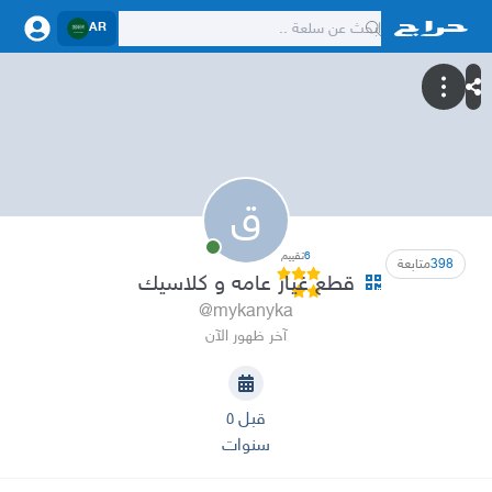
AR
ق
6
تقييم
398
متابعة
قطع غيار عامه و كلاسيك
@mykanyka
آخر ظهور الآن
قبل ٥
سنوات