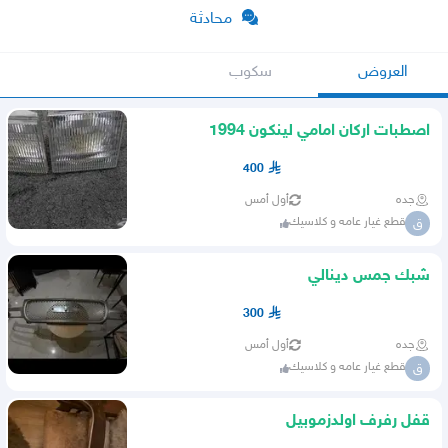
محادثة
العروض
سكوب
اصطبات اركان امامي لينكون 1994
400
جده
أول أمس
قطع غيار عامه و كلاسيك
ق
شبك جمس دينالي
300
جده
أول أمس
قطع غيار عامه و كلاسيك
ق
قفل رفرف اولدزموبيل