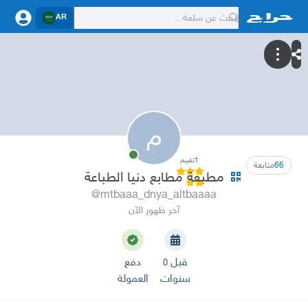
AR
م
1
تقييم
66
متابعة
مطبعة مطابع دنيا الطباعة
@mtbaaa_dnya_altbaaaa
آخر ظهور الآن
قبل ٥
دفع
سنوات
العمولة