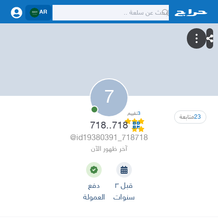
AR
7
3
تقييم
23
متابعة
718..718
@id19380391_718718
آخر ظهور الآن
قبل ٣
دفع
سنوات
العمولة