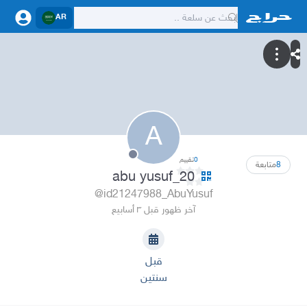
AR
A
0
تقييم
8
متابعة
abu yusuf_20
@id21247988_AbuYusuf
آخر ظهور قبل ٣ أسابيع
قبل
سنتين