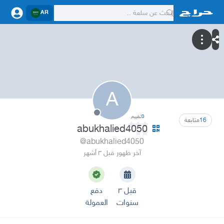
AR
A
0
تقييم
16
متابعة
abukhalied4050
@abukhalied4050
آخر ظهور قبل ٣ أشهر
قبل ٣
دفع
سنوات
العمولة