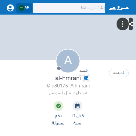
AR
A
0
تقييم
4
متابعة
al-hmrani
@id80175_Alhmrani
آخر ظهور قبل أسبوعين
قبل ١٦
دفع
سنة
العمولة