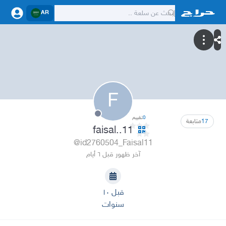
AR
F
0
تقييم
17
متابعة
faisal..11
@id2760504_Faisal11
آخر ظهور قبل ٦ أيام
قبل ١٠
سنوات