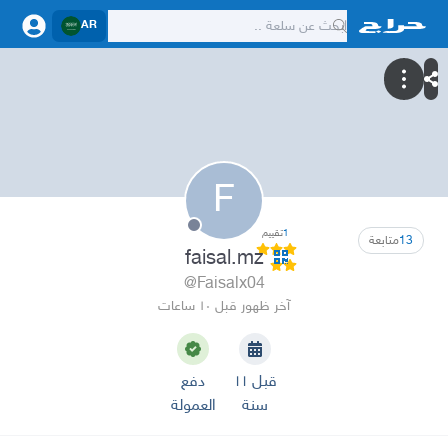
AR
F
1
تقييم
13
متابعة
faisal.mz
@Faisalx04
آخر ظهور قبل ١٠ ساعات
قبل ١١
دفع
سنة
العمولة