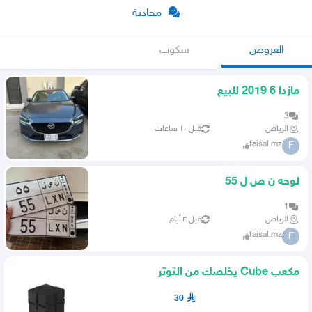
محادثة
العروض
سكوب
مازدا 6 2019 للبيع
3
الرياض
قبل ١٠ ساعات
faisal.mz
F
لوحه ن ص ل 55
1
الرياض
قبل ٣ أيام
faisal.mz
F
مكعب Cube يخلصك من التوتر
30