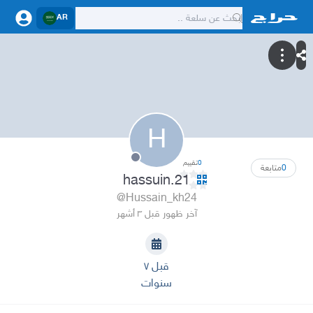
AR
H
0
تقييم
0
متابعة
hassuin.21
@Hussain_kh24
آخر ظهور قبل ٣ أشهر
قبل ٧
سنوات