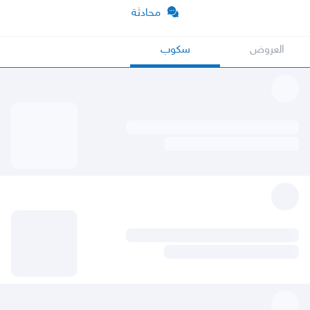
محادثة
العروض
سكوب