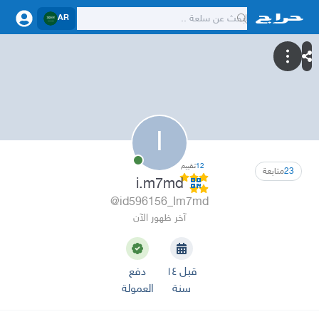
AR
I
12
تقييم
23
متابعة
i.m7md
@id596156_Im7md
آخر ظهور الآن
قبل ١٤
دفع
سنة
العمولة