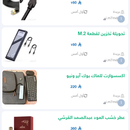
160
بريدة
أول أمس
i.m7md
I
تحويلة تخزين لقطعة M.2
160
بريدة
أول أمس
i.m7md
I
اكسسوارت للماك بوك آير ونيو
220
بريدة
أول أمس
i.m7md
I
عطر خشب العود عبدالصمد القرشي
360