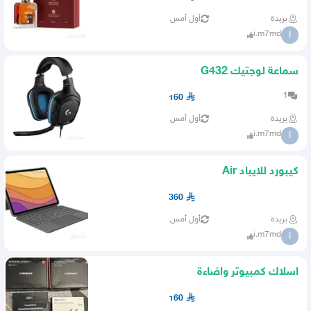
بريدة
أول أمس
i.m7md
I
سماعة لوجتيك G432
1
160
بريدة
أول أمس
i.m7md
I
كيبورد للايباد Air
360
بريدة
أول أمس
i.m7md
I
اسلاك كمبيوتر واضاءة
160