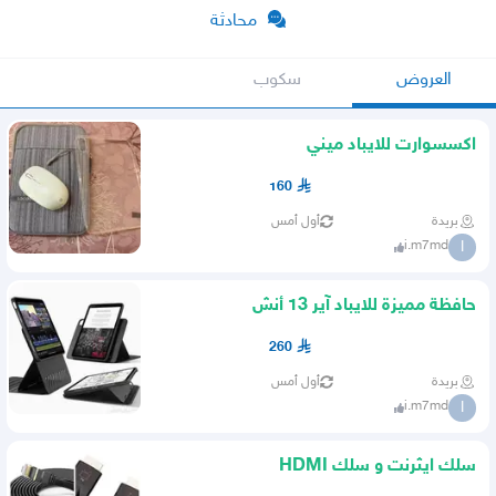
محادثة
العروض
سكوب
اكسسوارت للايباد ميني
160
بريدة
أول أمس
i.m7md
I
حافظة مميزة للايباد آير 13 أنش
260
بريدة
أول أمس
i.m7md
I
سلك ايثرنت و سلك HDMI