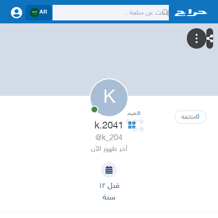
AR
K
0
تقييم
0
متابعة
k.2041
@k_204
آخر ظهور الآن
قبل ١٢
سنة