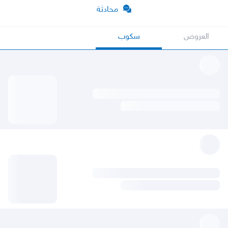
محادثة
العروض
سكوب