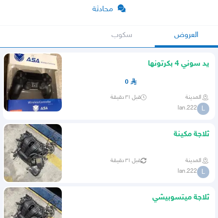
محادثة
العروض
سكوب
يد سوني 4 بكرتونها
0
المدينة
قبل ٣١ دقيقة
lan.222
L
ثلاجة مكينة
المدينة
قبل ٣١ دقيقة
lan.222
L
ثلاجة ميتسوبيشي