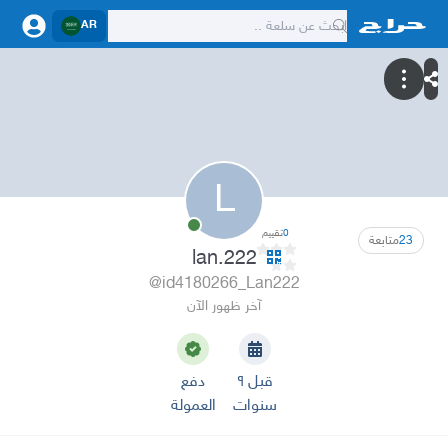
AR
L
0
تقييم
23
متابعة
lan.222
@id4180266_Lan222
آخر ظهور الآن
قبل ٩
دفع
سنوات
العمولة