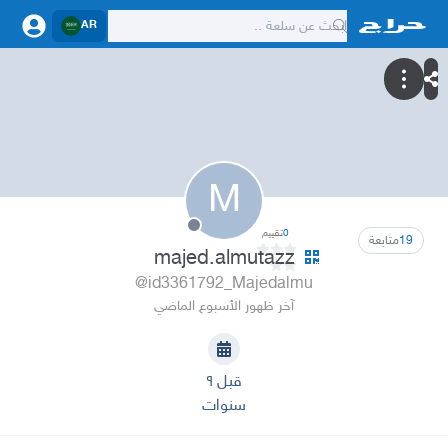
AR
M
0
تقييم
19
متابعة
majed.almutazz
@id3361792_Majedalmu
آخر ظهور الأسبوع الماضي
قبل ٩
سنوات