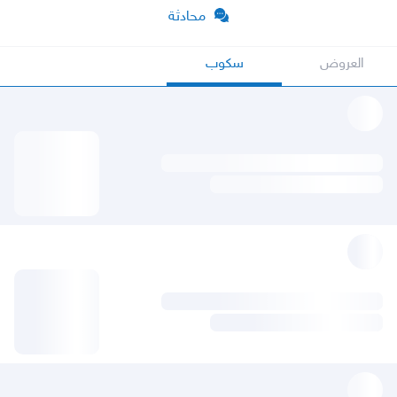
محادثة
العروض
سكوب