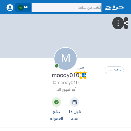
AR
M
1
تقييم
16
متابعة
moody010
@moody010
آخر ظهور الآن
قبل ١٤
دفع
سنة
العمولة