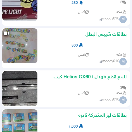
2
250
مكه
أمس
moody010
M
بطاقات شيبس البطل
800
مكه
أمس
moody010
M
للبيع قطع rgb ل Helios GX601 كرت
هولدر
3
مكه
أمس
moody010
M
بطاقات ليز المتحركة نادره
1,000