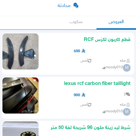
محادثة
العروض
سكوب
قطع كاربون لكزس RCF
500
مكه
أمس
moody010
M
lexus rcf carbon fiber taillight
2
900
مكه
أمس
moody010
M
شرط ليد زينة ملون 96 شريحة لفة 50 متر