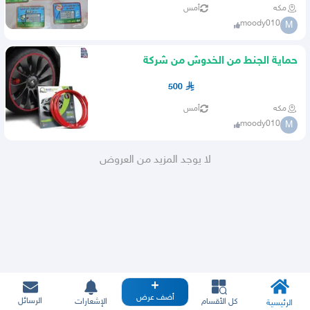
مكه
أمس
moody010
M
حماية الجنط من الخدوش من شركة
alloygator البريطانية
500
مكه
أمس
moody010
M
لا يوجد المزيد من العروض
أضف عرض
الرسائل
كل الأقسام
الإشعارات
الرئيسية