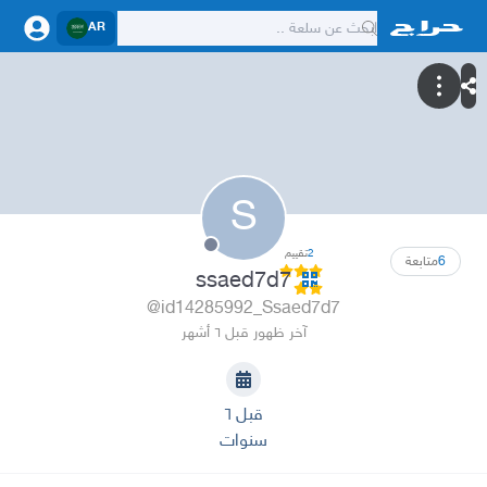
AR
S
2
تقييم
6
متابعة
ssaed7d7
@id14285992_Ssaed7d7
آخر ظهور قبل ٦ أشهر
قبل ٦
سنوات