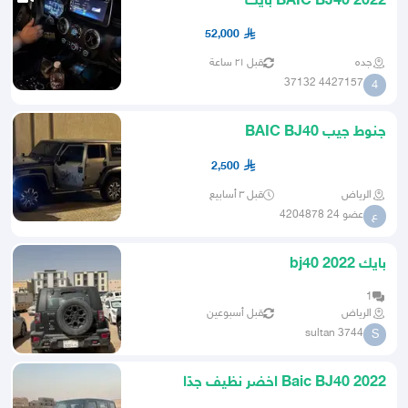
BAIC BJ40 2022 بايك
52,000
جده
قبل ٢١ ساعة
4427157 37132
4
جنوط جيب BAIC BJ40
2,500
الرياض
قبل ٣ أسابيع
عضو 24 4204878
ع
بايك bj40 2022
1
الرياض
قبل أسبوعين
sultan 3744
S
Baic BJ40 2022 اخضر نظيف جدًا