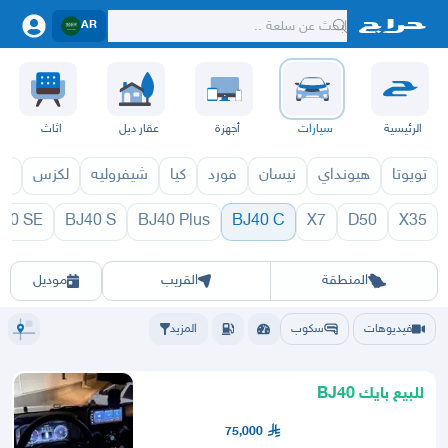
AR
الرئيسية
سيارات
أجهزة
عقار ديل
اثاث
تويوتا
هيونداي
نيسان
فورد
كيا
شيفروليه
لكزس
قط
40 SE
BJ40 S
BJ40 Plus
BJ40 C
X7
D50
X35
971
BJ40 C 1970
الرياض
الشرقيه
جده
مكه
ينبع
حفر الباطن
المدينة
الطايف
تبوك
القصيم
حائل
أبها
عسير
الباحة
جي
المنطقة
القريب
موديل
فيديوهات
سكوب
المزيد
للبيع بايك BJ40
75,000