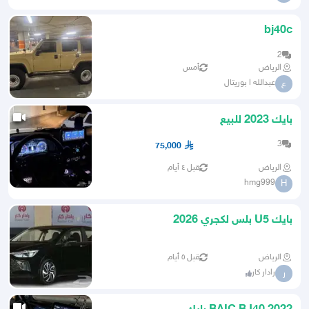
bj40c
2
الرياض
أمس
عبدالله ا بوريتال
ع
بايك 2023 للبيع
3
75,000
الرياض
قبل ٤ أيام
hmg999
H
بايك U5 بلس لكجري 2026
الرياض
قبل ٥ أيام
رادار كار
ر