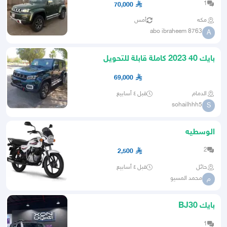
1
70,000
مكه
أمس
abo ibraheem 8763
A
بايك 40 2023 كاملة قابلة للتحويل
69,000
الدمام
قبل ٤ أسابيع
sohailhhh5
S
الوسطيه
2
2,500
حائل
قبل ٤ أسابيع
محمد المسيو
م
بايك BJ30
1