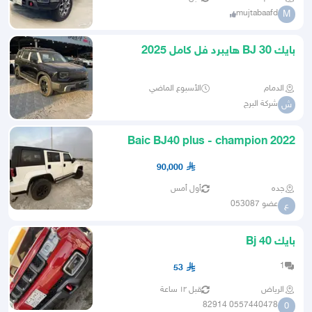
mujtabaafd
M
بايك BJ 30 هايبرد فل كامل 2025
الدمام
الأسبوع الماضي
شركة البرج
ش
Baic BJ40 plus - champion 2022
90,000
جده
أول أمس
عضو 053087
ع
بايك Bj 40
1
53
الرياض
قبل ١٢ ساعة
0557440478 82914
0