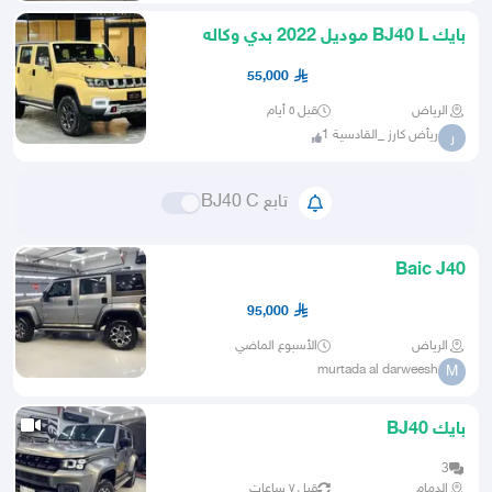
بايك BJ40 L موديل 2022 بدي وكاله
55,000
الرياض
قبل ٥ أيام
ريأض كارز _القادسية 1
ر
تابع BJ40 C
Baic J40
95,000
الرياض
الأسبوع الماضي
murtada al darweesh
M
بايك BJ40
3
الدمام
قبل ٧ ساعات