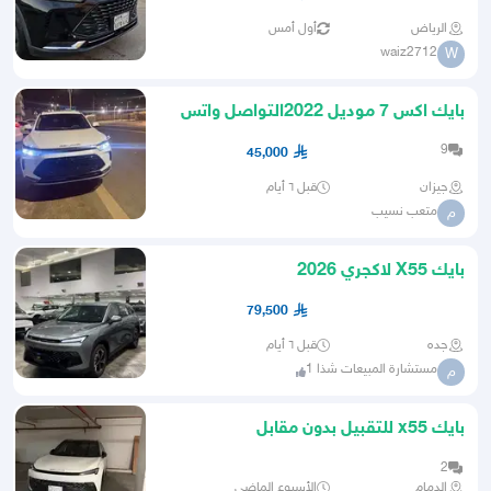
الرياض
أول أمس
waiz2712
W
بايك اكس 7 موديل 2022التواصل واتس
9
45,000
جيزان
قبل ٦ أيام
متعب نسيب
م
بايك X55 لاكجري 2026
79,500
جده
قبل ٦ أيام
مستشارة المبيعات شذا 1
م
بايك x55 للتقبيل بدون مقابل
2
الدمام
الأسبوع الماضي