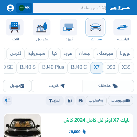
AR
الرئيسية
سيارات
أجهزة
عقار ديل
اثاث
تويوتا
هيونداي
نيسان
فورد
كيا
شيفروليه
لكزس
قط
40 SE
BJ40 S
BJ40 Plus
BJ40 C
X7
D50
X35
X7 1971
X7 1970
الرياض
الشرقيه
جده
مكه
ينبع
حفر الباطن
المدينة
الطايف
تبوك
القصيم
حائل
أبها
عسير
الباحة
جي
المنطقة
القريب
موديل
فيديوهات
سكوب
المزيد
بايك X7 اونر فل كامل 2024 كاش
وتقسيط عرض خاص جدا
79,000