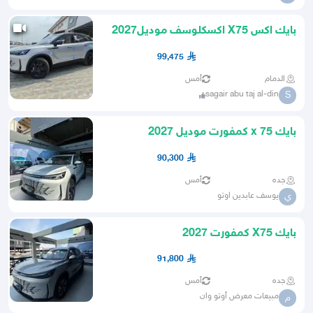
بايك اكس X75 اكسكلوسف موديل2027
عرض خاص
99,475
الدمام
أمس
sagair abu taj al-din
S
بايك x 75 كمفورت موديل 2027
90,300
جده
أمس
يوسف عابدين اوتو
ي
بايك X75 كمفورت 2027
91,800
جده
أمس
مبيعات معرض أوتو وان
م