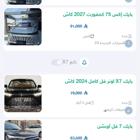
بايك إكس 75 كمفورت 2027 كاش
وتمويل أقل الأسعار
91,000
جده
أمس
السيارات الجديدة 24
ا
تابع X7
بايك X7 اونر فل كامل 2024 كاش
وتقسيط عرض خاص
79,000
جده
قبل ٥ أيام
مبيعات كريم
م
بايك 7 فل أوبشن
63,500