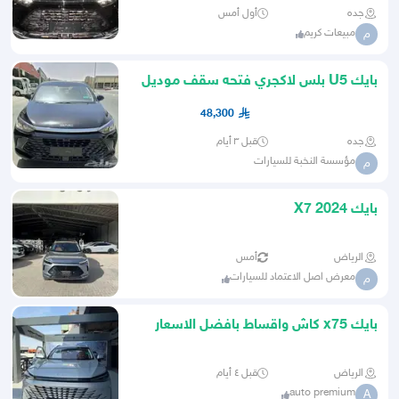
جده
أول أمس
مبيعات كريم
م
بايك U5 بلس لاكجري فتحه سقف موديل
2026 أقساط او كاش
48,300
جده
قبل ٣ أيام
مؤسسة النخبة للسيارات
م
بايك X7 2024
الرياض
أمس
معرض اصل الاعتماد للسيارات
م
بايك x75 كاش واقساط بافضل الاسعار
الرياض
قبل ٤ أيام
auto premium
A