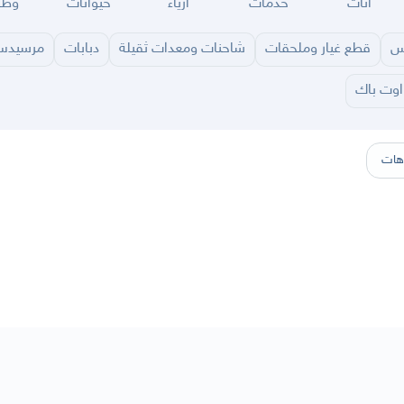
اثاث
خدمات
ازياء
حيوانات
وظا
س
قطع غيار وملحقات
شاحنات ومعدات ثقيلة
دبابات
مرسيد
اوت باك
سير
الباحة
جيزان
نجران
الجوف
عرعر
الكويت
الإمارات
البحرين
هات