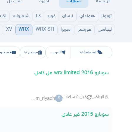
الرئيسية
سيارات
أجهزة
عقار ديل
تويوتا
هيونداي
نيسان
فورد
كيا
شيفروليه
لكز
ليجاسي
فورستر
امبريزا
WRX STI
WRX
XV
الرياض
الشرقيه
جده
مكه
ينبع
حفر الباطن
المدينة
الطايف
تبوك
القصيم
حائل
أبها
ع
المنطقة
القريب
موديل
فيديو
سوبارو 2016 wrx limited فل كامل
الرياض
قبل ٥ ساعات
smm_riyadh
S
سوبارو 2015 قير عادي