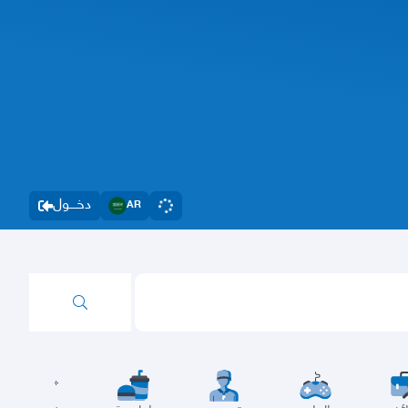
دخــــول
AR