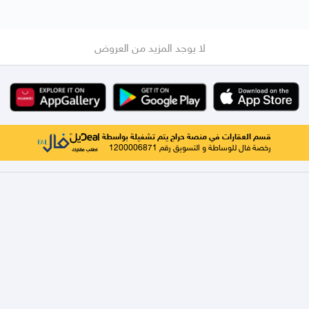
لا يوجد المزيد من العروض
قسم العقارات في منصة حراج يتم تشغيلة بواسطة
رخصة فال للوساطة و التسويق رقم 1200006871