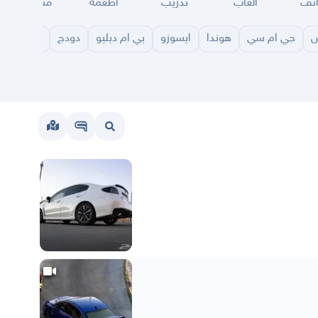
ئف
العاب
تدريب
اطعمة
مناسبات
س
جي ام سي
هوندا
ايسوزو
بي ام دبليو
دودج
مازدا
شا