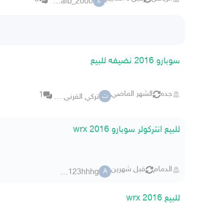
zohaib_2000
Z
سوبارو 2016 نضيفه للبيع
جده
الشهر الماضي
1
تركي القرني 6873
ت
للبيع انتركولر سوبارو wrx 2016
الدمام
قبل شهرين
anhfla123hhhg
A
للبيع wrx 2016