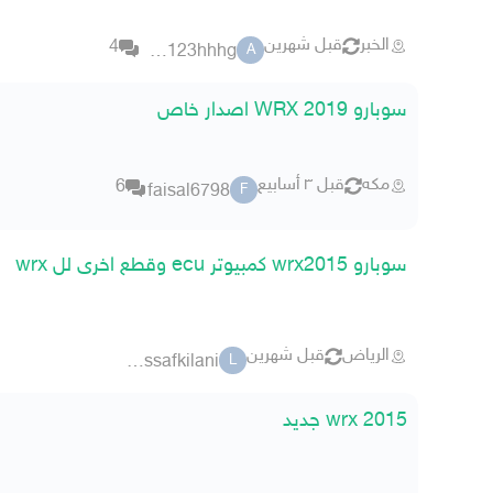
الخبر
قبل شهرين
4
anhfla123hhhg
A
سوبارو WRX 2019 اصدار خاص
مكه
قبل ٣ أسابيع
6
faisal6798
F
سوبارو wrx2015 كمبيوتر ecu وقطع اخرى لل wrx
الرياض
قبل شهرين
lafimoussafkilani
L
wrx 2015 جديد