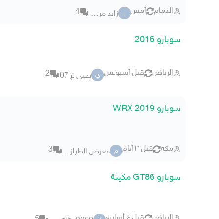
الدمام
أمس
4
زايد مرزوق
ز
سوبارو 2016
الرياض
قبل أسبوعين
2
يحيى غ 07
ي
سوبارو WRX 2019
مكه
قبل ٣ أيام
3
معرض الطراز النادر مكة
م
سوبارو GT86 مكينة
الرياض
قبل ٤ أسابيع
5