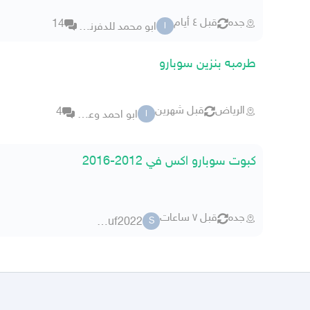
جده
قبل ٤ أيام
14
ابو محمد للدفرنسات والمكاين
ا
طرمبه بنزين سوبارو
الرياض
قبل شهرين
4
ابو احمد وعقيل
ا
كبوت سوبارو اكس في 2012-2016
جده
قبل ٧ ساعات
sfsuf2022
S