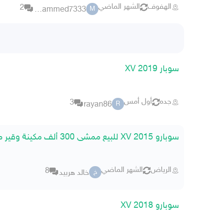
الهفوف
الشهر الماضي
2
mohammed7333
M
سوبار XV 2019
جده
أول أمس
3
rayan86
R
سوبارو XV 2015 للبيع ممشى 300 ألف مكينة وقير ممتازة
الرياض
الشهر الماضي
8
خالد هربيد
خ
سوبارو XV 2018