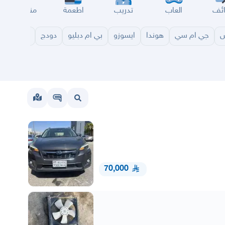
ئف
العاب
تدريب
اطعمة
مناسبات
س
جي ام سي
هوندا
ايسوزو
بي ام دبليو
دودج
مازدا
شا
70,000