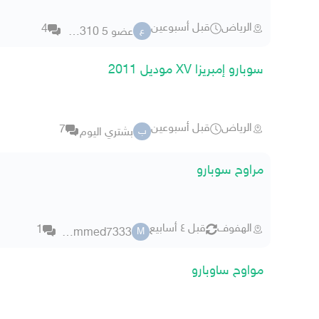
الرياض
قبل أسبوعين
4
عضو 5 8584310
ع
سوبارو إمبريزا XV موديل 2011
الرياض
قبل أسبوعين
7
بشتري اليوم
ب
مراوح سوبارو
الهفوف
قبل ٤ أسابيع
1
mohammed7333
M
مواوح ساوبارو