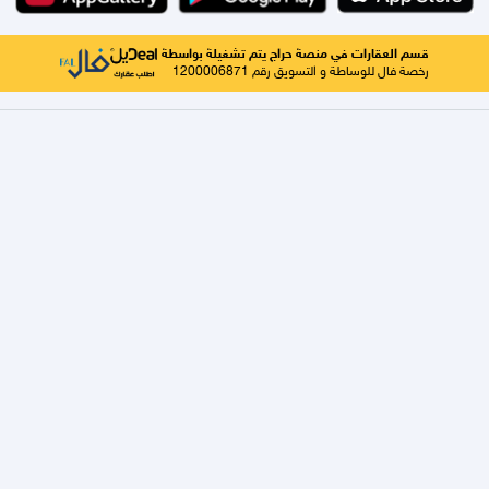
قسم العقارات في منصة حراج يتم تشغيلة بواسطة
رخصة فال للوساطة و التسويق رقم 1200006871