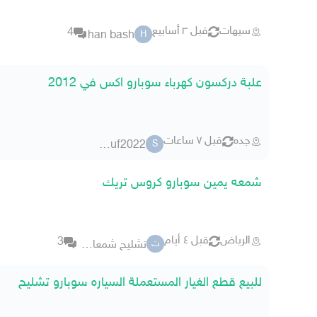
سيهات
قبل ٣ أسابيع
4
han bash
H
علبة دركسون كهرباء سوبارو اكس في 2012
جده
قبل ٧ ساعات
sfsuf2022
S
شمعه يمين سوبارو كروس تريك
الرياض
قبل ٤ أيام
3
تشليح شمعات وكاله
ت
للبيع قطع الغيار المستعملة السياره سوبارو تشليح