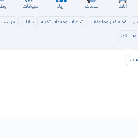
اثاث
خدمات
ازياء
حيوانات
وظا
س
قطع غيار وملحقات
شاحنات ومعدات ثقيلة
دبابات
مرسيد
اوت باك
سير
الباحة
جيزان
نجران
الجوف
عرعر
الكويت
الإمارات
البحرين
هات