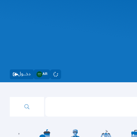
دخــــول
AR