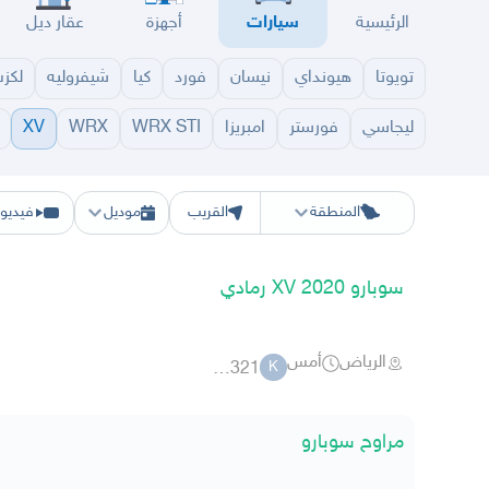
الرئيسية
سيارات
أجهزة
عقار ديل
تويوتا
هيونداي
نيسان
فورد
كيا
شيفروليه
لكز
ليجاسي
فورستر
امبريزا
WRX STI
WRX
XV
الرياض
الشرقيه
جده
مكه
ينبع
حفر الباطن
المدينة
الطايف
تبوك
القصيم
حائل
أبها
ع
المنطقة
القريب
موديل
فيديو
سوبارو 2020 XV رمادي
الرياض
أمس
kad321
K
مراوح سوبارو