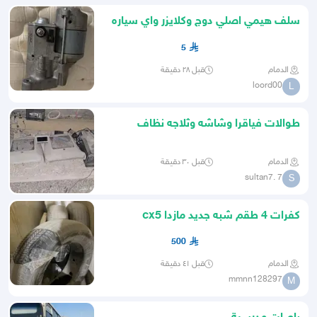
سلف هيمي اصلي دوج وكلايزر واي سياره
هيمي
5
الدمام
قبل ٢٨ دقيقة
loord00
L
طوالات فياقرا وشاشه وثلاجه نظاف
لونهم رصاصي
الدمام
قبل ٣٠ دقيقة
sultan7. 7
S
كفرات 4 طقم شبه جديد مازدا cx5
500
الدمام
قبل ٤١ دقيقة
mmnn128297
M