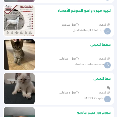
للبيه مهره واهو الموقع الأحساء
الدمام
قبل ساعتين
مزاد شبكة الرحمانية الخيل
م
قطط للتبني
الدمام
قبل ٣ ساعات
almihannadanaanwar
A
قط للتبني
1
الدمام
قبل ٤ ساعات
عضو 72 81313
ع
فروخ روز حجم جامبو