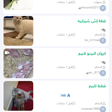
سيهات
قبل ٦ ساعات
mhoomh2017
M
قطة إنثى شيرازيه
7
الدمام
قبل ٦ ساعات
bo_m7mad
B
كروان البينو للبيع
1
الدمام
قبل ٦ ساعات
am _973
A
قطط للبيع
750
الدمام
قبل ٦ ساعات
moamen1990
M