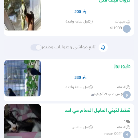
كروان اليف انثى
200
سيهات
قبل ساعة واحدة
.ali1999
.
تابع مواشي وحيوانات وطيور
طيور روز
230
الدمام
قبل ساعة واحدة
ح س ن ب ن أ ح م د
ح
قطط لتبني العاجل الدمام حي احد
1
الدمام
قبل ساعتين
razan 0021
R