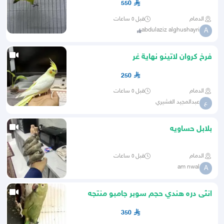
550
الدمام
قبل ٥ ساعات
abdulaziz alghushayri
A
فرخ كروان لاتينو نهاية غر
250
الدمام
قبل ٥ ساعات
عبدالمجيد الغشيري
ع
بلابل حساويه
الدمام
قبل ٥ ساعات
am nwal
A
انثى دره هندي حجم سوبر جامبو منتجه
350