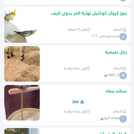
جوز كروان كوكتيل نهاية الغر يدوي اليف
الدمام
قبل ٢٨ دقيقة
محمدابوسلمى 111
م
رخل نعيميه
الدمام
قبل ساعة واحدة
makfi_2
M
ستاند ببغاء
250
الدمام
قبل ساعة واحدة
اطلالة النهار
ا