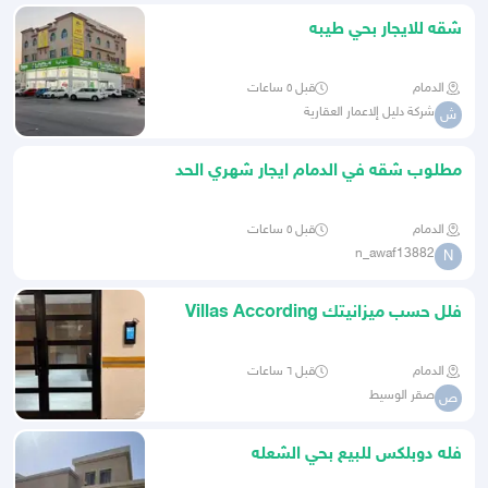
شقه للايجار بحي طيبه
الدمام
قبل ٥ ساعات
شركة دليل إلاعمار العقارية
ش
مطلوب شقه في الدمام ايجار شهري الحد
الادنى 1800 ريال
الدمام
قبل ٥ ساعات
n_awaf13882
N
فلل حسب ميزانيتك Villas According
to Your Budget
الدمام
قبل ٦ ساعات
صقر الوسيط
ص
فله دوبلكس للبيع بحي الشعله