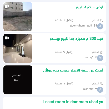
ارض سكنية للبيع
الدمام
قبل ٢٢ دقيقة
abomuhammad8188
A
فيلا 300 م مميزه جدا للبيع وبسعر
مناسب
الدمام
قبل ٢٧ دقيقة
mmq100
M
أبحث عن شقة للايجار جنوب جده عوائل
الدمام
قبل ٣٤ دقيقة
alshreef-m
A
i need room in dammam uhad ya
alnoor