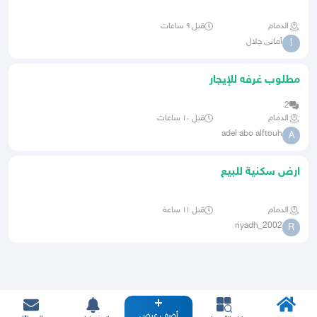
بحى المنار
الدمام
قبل ٩ ساعات
أمانى جلال
أ
مطلوب غرفه للإيجار
2
الدمام
قبل ١٠ ساعات
adel abo alftouh
A
ارض سكنية للبيع
الدمام
قبل ١١ ساعة
riyadh_2002
R
أضف عرض