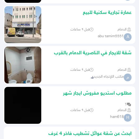
عمارة تجارية سكنية للبيع
الدمام
قبل ٩ ساعات
abu tamim5551
A
شقة للايجار في الناصرية الدمام بالقرب
لي استاد الدمام بي 38
الدمام
قبل ٩ ساعات
مكتب اللإتجاه الجديد
م
مطلوب استديو مفروش ايجار شهر
1
الدمام
قبل ٩ ساعات
ham618
H
ابحث عن شقة عوائل تشطيب فاخر 4 غرف