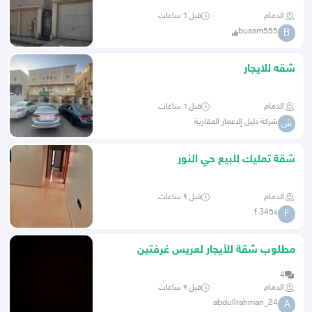
الدمام
قبل ٦ ساعات
bussm555
B
شقه للايجار
الدمام
قبل ٦ ساعات
شركة دليل إلاعمار العقارية
ش
شقة تمليك للبيع حي النور
الدمام
قبل ٩ ساعات
f.345x
F
مطلوب شقة للأيجار لعريس غرفتين
وصالة حي بدر حي احد
4
الدمام
قبل ٩ ساعات
abdullrahman_24
A