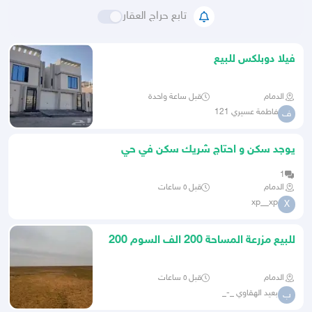
تابع حراج العقار
فيلا دوبلكس للبيع
الدمام
قبل ساعة واحدة
فاطمة عسيري 121
ف
يوجد سكن و احتاج شريك سكن في حي
طيبه
1
الدمام
قبل ٥ ساعات
xp__xp
X
للبيع مزرعة المساحة 200 الف السوم 200
الف
الدمام
قبل ٥ ساعات
بعيد الهقاوي _-_
ب