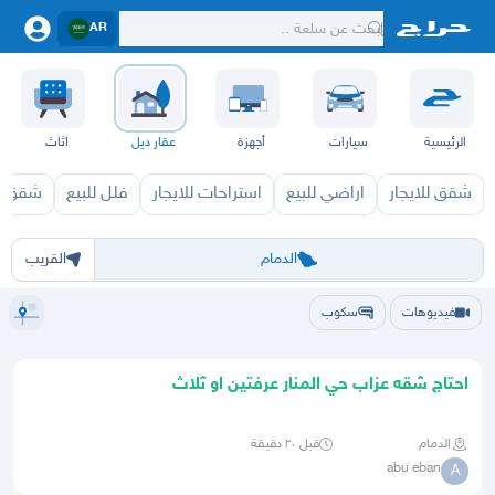
AR
الرئيسية
سيارات
أجهزة
عقار ديل
اثاث
شقق للايجار
اراضي للبيع
استراحات للايجار
فلل للبيع
شقق لل
الرياض
الشرقيه
جده
مكه
ينبع
حفر الباطن
المدينة
الطايف
تبوك
القصيم
حائل
أبها
عسير
الباحة
جي
الدمام
القريب
فيديوهات
سكوب
احتاج شقه عزاب حي المنار عرفتين او ثلاث
الدمام
قبل ٢٠ دقيقة
abu eban
A