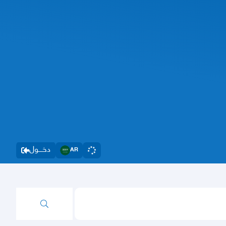
دخــــول
AR