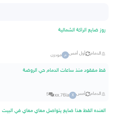
روز ضايع الراكة الشمالية
الدمام
أول أمس
مودرن
م
قط مفقود منذ ساعات الدمام حي الروضة
الدمام
أمس
5
xx.76la
X
العنده القط هذا ضايع يتواصل معاي معاي في البيت