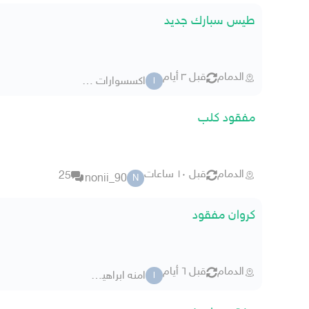
طيس سبارك جديد
الدمام
قبل ٣ أيام
اكسسوارات سيارات جديده
ا
مفقود كلب
الدمام
قبل ١٠ ساعات
25
nonii_90
N
كروان مفقود
الدمام
قبل ٦ أيام
امنه ابراهيم 6179
ا