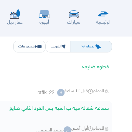
الرئيسية
سيارات
أجهزة
عقار ديل
الرياض
الشرقيه
جده
مكه
ينبع
حفر الباطن
المدينة
الطايف
تبوك
القصيم
حائل
أبها
ع
الدمام
القريب
فيديوهات
قطوه ضايعه
الدمام
قبل ١٢ ساعة
rafik1221
R
سماعه شغاله ميه ب الميه بس الفرد الثاني ضايع
الدمام
أول أمس
محمد السبيعي5 707840
م