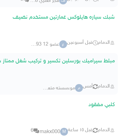
فجر العنزي 0648
ف
شبك سياره هايلوكس غمارتين مستخدم نضيف
الدمام
قبل أسبوعين
عضو 12 9087893
ع
مبلط سيراميك بورسلين تكسير و تركيب شغل ممتاز 
الدمام
أمس
موءسسته متعب سعد الشهراني
م
كلبي مفقود
الدمام
قبل ١٥ ساعة
6
makx000
M