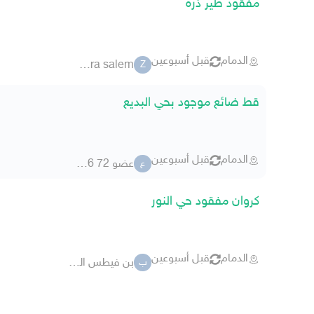
مفقود طير ذره
الدمام
قبل أسبوعين
zahra salem
Z
قط ضائع موجود بحي البديع
الدمام
قبل أسبوعين
عضو 72 63946
ع
كروان مفقود حي النور
الدمام
قبل أسبوعين
بن فيطس القرشي
ب