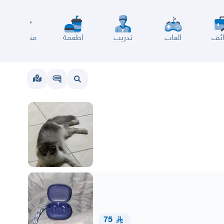
ئف
العاب
تدريب
اطعمة
مناسبات
75