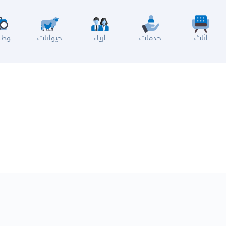
اثاث
خدمات
ازياء
حيوانات
وظا
سير
الباحة
جيزان
نجران
الجوف
عرعر
الكويت
الإمارات
البحرين